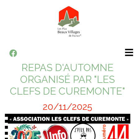
Panneau de gestion des cookies
Aller
au
contenu
principal
Votre
REPAS D'AUTOMNE
mairie
ORGANISÉ PAR "LES
CLEFS DE CUREMONTE"
Votre
commune
20/11/2025
Vie
pratique
Vie