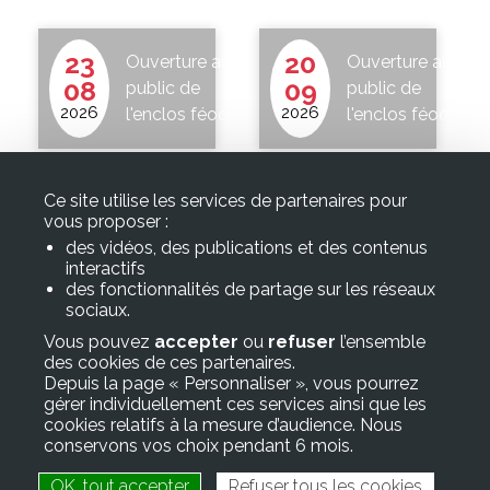
associative
23
20
Ouverture au
Ouverture au
08
09
et
public de
public de
2026
2026
l'enclos féodal
l'enclos féodal
culturelle
Vie
Ce site utilise les services de partenaires pour
économique
vous proposer :
des vidéos, des publications et des contenus
et
interactifs
Mairie de CUREMONTE
des fonctionnalités de partage sur les réseaux
touristique
sociaux.
300 Rue Antonin Laumond
Vous pouvez
accepter
ou
refuser
l’ensemble
19500 Curemonte
des cookies de ces partenaires.
Depuis la page « Personnaliser », vous pourrez
Mail :
gérer individuellement ces services ainsi que les
mairie@curemonte.fr
cookies relatifs à la mesure d’audience. Nous
tél :
05 55 25 34 76
conservons vos choix pendant 6 mois.
Informations Légales
OK, tout accepter
Refuser tous les cookies