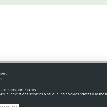
ser :
s
.
s de ces partenaires.
ividuellement ces services ainsi que les cookies relatifs à la 