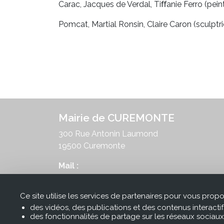
Carac, Jacques de Verdal, Tiﬀanie Ferro (peint
Pomcat, Martial Ronsin, Claire Caron (sculptri
Mairie de CUREMONTE
300 Rue Antonin Laumond
19500 Curemonte
Mail :
mairie@curemonte.fr
tél :
05 55 25 34 76
Ce site utilise les services de partenaires pour vous propo
des vidéos, des publications et des contenus interactif
des fonctionnalités de partage sur les réseaux sociaux