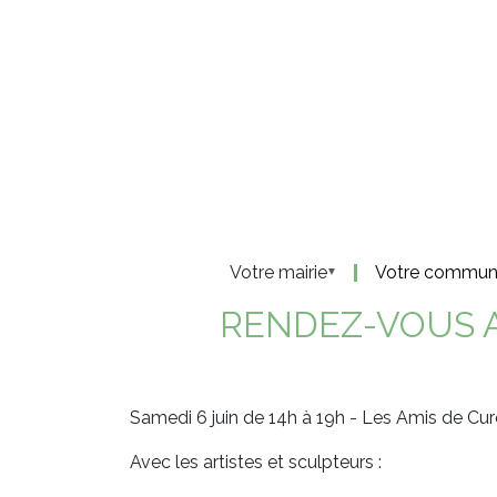
Panneau de gestion des cookies
Aller
au
contenu
principal
Votre mairie
Votre commu
RENDEZ-VOUS A
Samedi 6 juin de 14h à 19h - Les Amis de Cu
Avec les artistes et sculpteurs :