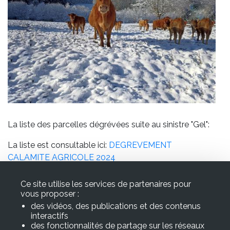
associative
et
culturelle
Vie
économique
et
La liste des parcelles dégrévées suite au sinistre "Gel":
touristique
La liste est consultable ici:
DEGREVEMENT
CALAMITE AGRICOLE 2024
Ce site utilise les services de partenaires pour
vous proposer :
des vidéos, des publications et des contenus
interactifs
Mairie de CUREMONTE
des fonctionnalités de partage sur les réseaux