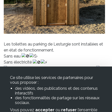
associative
et
culturelle
Vie
Les toilettes au parking de Lesturgie sont installées et
économique
en état de fonctionnement.
Sans eau
et
Sans électricité
des lombrics font le travail de façon naturelle
touristique
Ce site utilise les services de partenaires pour
vous proposer :
des vidéos, des publications et des contenus
interactifs
Mairie de CUREMONTE
des fonctionnalités de partage sur les réseaux
sociaux.
300 Rue Antonin Laumond
Vous pouvez
accepter
ou
refuser
l’ensemble
19500 Curemonte