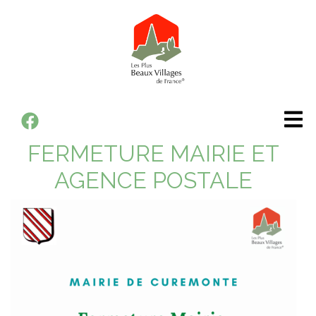
Panneau de gestion des cookies
Aller
au
contenu
principal
Votre
FERMETURE MAIRIE ET
mairie
AGENCE POSTALE
Votre
commune
Vie
pratique
Vie