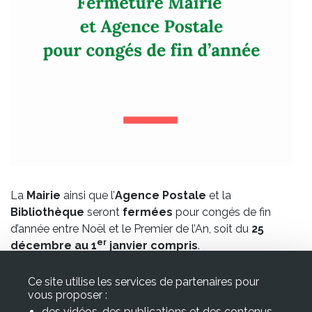
associative
et
culturelle
Vie
économique
et
touristique
La
Mairie
ainsi que l’
Agence
Postale
et la
Bibliothèque
seront
fermées
pour congés de fin
d’année entre Noël et le Premier de l’An, soit du
25
er
décembre au 1
janvier compris
.
Ce site utilise les services de partenaires pour
vous proposer :
des vidéos, des publications et des contenus