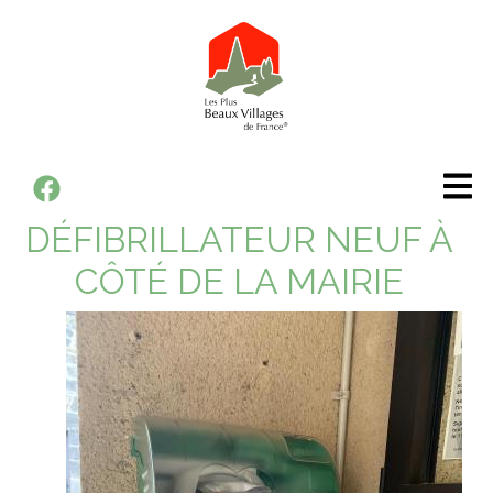
Panneau de gestion des cookies
Aller
au
contenu
principal
Votre
DÉFIBRILLATEUR NEUF À
mairie
CÔTÉ DE LA MAIRIE
Votre
commune
Vie
pratique
Vie