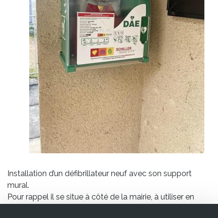
associative
et
culturelle
Vie
économique
et
touristique
Installation d’un défibrillateur neuf avec son support
mural.
Pour rappel il se situe à côté de la mairie, à utiliser en
cas d’arrêt cardio-respiratoire.