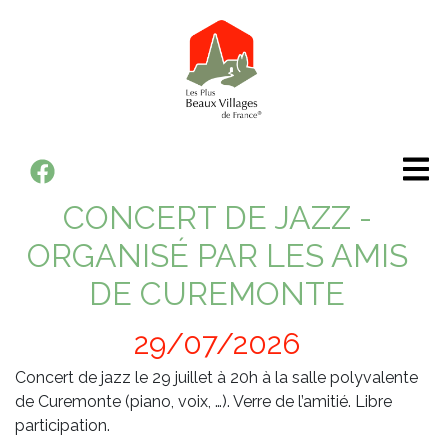
Panneau de gestion des cookies
Aller
au
contenu
principal
Votre
CONCERT DE JAZZ -
mairie
ORGANISÉ PAR LES AMIS
DE CUREMONTE
Votre
commune
29/07/2026
Vie
Concert de jazz le 29 juillet à 20h à la salle polyvalente
de Curemonte (piano, voix, …). Verre de l’amitié. Libre
pratique
participation.
Vie