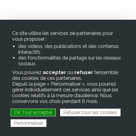
associative
et
Mairie de CUREMONTE
Ce site utilise les services de partenaires pour
culturelle
vous proposer :
300 Rue Antonin Laumond
des vidéos, des publications et des contenus
Vie
19500 Curemonte
interactifs
des fonctionnalités de partage sur les réseaux
économique
Mail :
sociaux.
mairie@curemonte.fr
Vous pouvez
accepter
ou
refuser
l’ensemble
et
tél :
05 55 25 34 76
des cookies de ces partenaires.
Depuis la page « Personnaliser », vous pourrez
touristique
Informations Légales
gérer individuellement ces services ainsi que les
cookies relatifs à la mesure d’audience. Nous
Mentions légales
conservons vos choix pendant 6 mois.
Politique de confidentialité
OK, tout accepter
Refuser tous les cookies
Personnaliser